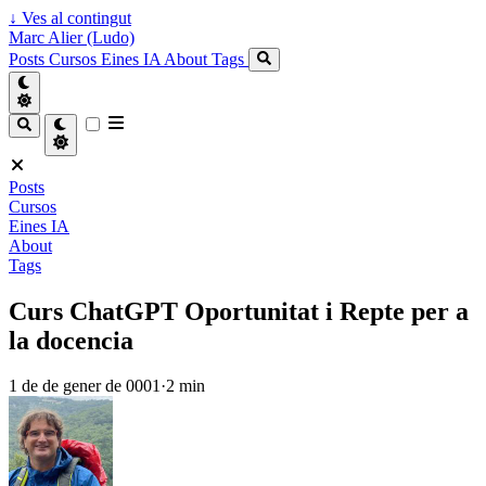
↓
Ves al contingut
Marc Alier (Ludo)
Posts
Cursos
Eines IA
About
Tags
Posts
Cursos
Eines IA
About
Tags
Curs ChatGPT Oportunitat i Repte per a
la docencia
1 de de gener de 0001
·
2 min