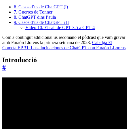
6. Casos d’us de ChatGPT (I)
7. Guerres de Tonner
8. ChatGPT dins l’aula
9. Casos d’us de ChatGPT i II
Video 10. El salt de GPT 3.5 a GPT 4
Com a contingut addicional us recomano el pòdcast que vam gravar
amb Faraón Llorens la primera setmana de 2023.
Cabalga El
Cometa EP 31: Las alucinaciones de ChatGPT con Faraón LLorens
Introducció
#