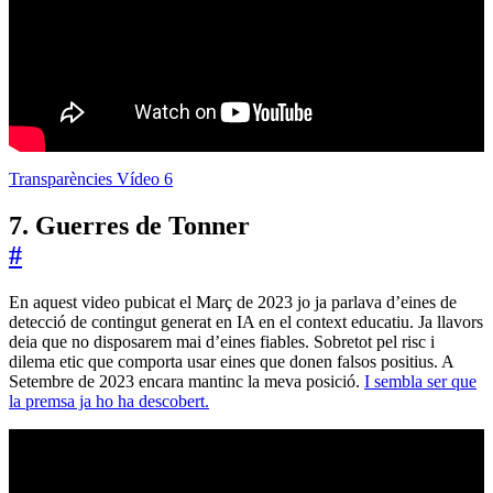
Transparències Vídeo 6
7. Guerres de Tonner
#
En aquest video pubicat el Març de 2023 jo ja parlava d’eines de
detecció de contingut generat en IA en el context educatiu. Ja llavors
deia que no disposarem mai d’eines fiables. Sobretot pel risc i
dilema etic que comporta usar eines que donen falsos positius. A
Setembre de 2023 encara mantinc la meva posició.
I sembla ser que
la premsa ja ho ha descobert.