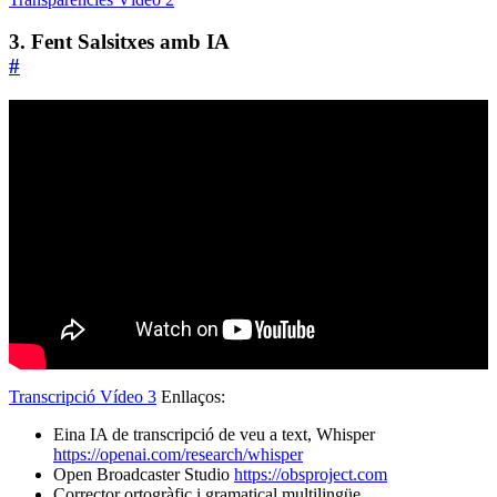
3. Fent Salsitxes amb IA
#
Transcripció Vídeo 3
Enllaços:
Eina IA de transcripció de veu a text, Whisper
https://openai.com/research/whisper
Open Broadcaster Studio
https://obsproject.com
Corrector ortogràfic i gramatical multilingüe